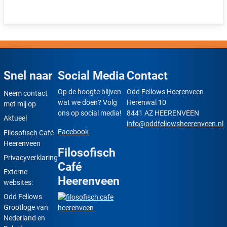
Snel naar
Social Media
Contact
Op de hoogte blijven
Odd Fellows Heerenveen
Neem contact
wat we doen? Volg
Herenwal 10
met mij op
ons op social media!
8441 AZ HEERENVEEN
Aktueel
info@oddfellowsheerenveen.nl
Facebook
Filosofisch Café
Heerenveen
Filosofisch
Privacyverklaring
Café
Externe
Heerenveen
websites:
Odd Fellows
Grootloge van
Nederland en