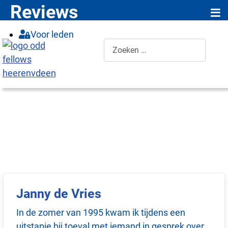
≡
Reviews
Voor leden
Zoeken
Janny de Vries
In de zomer van 1995 kwam ik tijdens een
uitstapje bij toeval met iemand in gesprek over