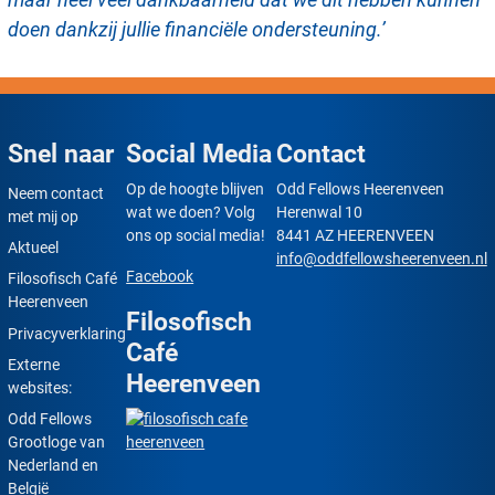
doen dankzij jullie financiële ondersteuning.’
Snel naar
Social Media
Contact
Op de hoogte blijven
Odd Fellows Heerenveen
Neem contact
wat we doen? Volg
Herenwal 10
met mij op
ons op social media!
8441 AZ HEERENVEEN
Aktueel
info@oddfellowsheerenveen.nl
Facebook
Filosofisch Café
Heerenveen
Filosofisch
Privacyverklaring
Café
Externe
Heerenveen
websites:
Odd Fellows
Grootloge van
Nederland en
België