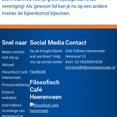
vereniging! Als 'gewoon' lid kan je nu op een andere
manier de bijeenkomst bijwonen.
Snel naar
Social Media
Contact
Op de hoogte blijven
Odd Fellows Heerenveen
Neem contact
wat we doen? Volg
Herenwal 10
met mij op
ons op social media!
8441 AZ HEERENVEEN
Aktueel
info@oddfellowsheerenveen.nl
Facebook
Filosofisch Café
Heerenveen
Filosofisch
Privacyverklaring
Café
Externe
Heerenveen
websites:
Odd Fellows
Grootloge van
Nederland en