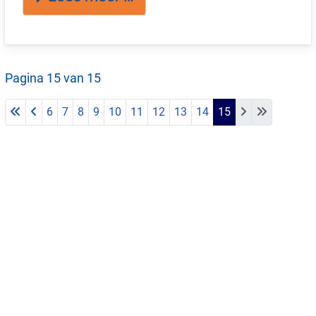
Pagina 15 van 15
6
7
8
9
10
11
12
13
14
15
Samenleving
We staan midden in de samenleving