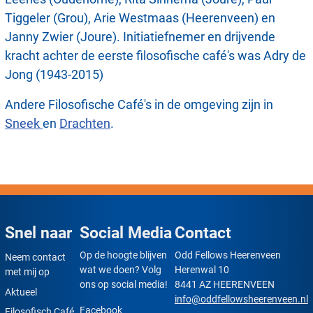
Tiggeler (Grou), Arie Westmaas (Heerenveen) en
Janny Zwier (Joure). Initiatiefnemer en drijvende
kracht achter de eerste filosofische café's was Adry de
Jong (1943-2015)
Andere Filosofische Café's in de omgeving zijn in
Sneek
en
Drachten
.
Snel naar
Social Media
Contact
Op de hoogte blijven
Odd Fellows Heerenveen
Neem contact
wat we doen? Volg
Herenwal 10
met mij op
ons op social media!
8441 AZ HEERENVEEN
Aktueel
info@oddfellowsheerenveen.nl
Facebook
Filosofisch Café