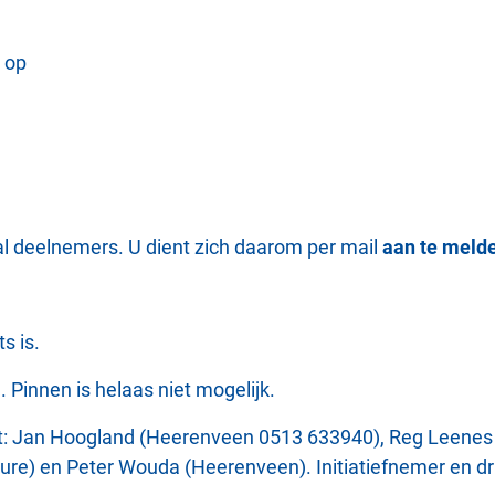
 op
l deelnemers. U dient zich daarom per mail
aan te meld
s is.
l. Pinnen is helaas niet mogelijk.
t: Jan Hoogland (Heerenveen 0513 633940), Reg Leenes (
e) en Peter Wouda (Heerenveen). Initiatiefnemer en drij